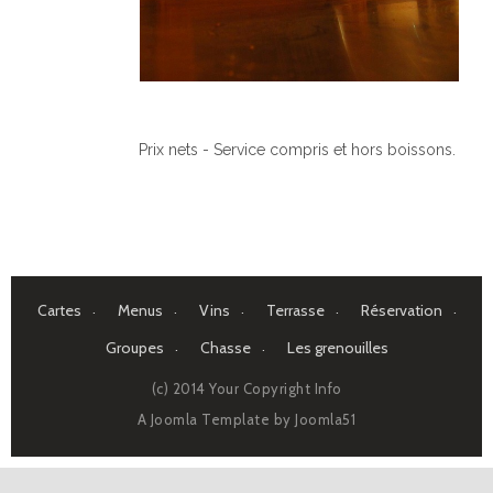
Prix nets - Service compris et hors boissons.
Cartes
Menus
Vins
Terrasse
Réservation
Groupes
Chasse
Les grenouilles
(c) 2014 Your Copyright Info
A Joomla Template by
Joomla51