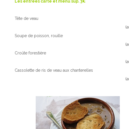
Les entrées carte et menu sup. 3€
Tête de veau
(a
Soupe de poisson, rouille
(a
Croûte forestière
(a
Cassolette de ris de veau aux chanterelles
(a